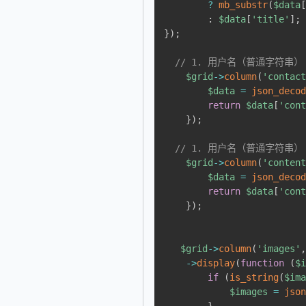
?
mb_substr
(
$data
:
$data
[
'title'
]
;
}
)
;
// 1. 用户名（普通字符串）
$grid
->
column
(
'contac
$data
=
json_deco
return
$data
[
'con
}
)
;
// 1. 用户名（普通字符串）
$grid
->
column
(
'conten
$data
=
json_deco
return
$data
[
'con
}
)
;
$grid
->
column
(
'images'
->
display
(
function
(
$
if
(
is_string
(
$im
$images
=
jso