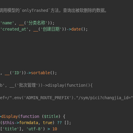
调用模型的`onlyTrashed`方法，查询出被软删除的数据。
(
'name'
,
__
(
'分类名称'
)
)
;
(
'created_at'
,
__
(
'创建日期'
)
)
->
date
(
)
;
'
,
__
(
'ID'
)
)
->
sortable
(
)
;
'b', __('批次管理'))->display(function(){
ref=/".env('ADMIN_ROUTE_PREFIX')."/sym/pici?changjia_i
>
display
(
function
(
$title
)
{
e
(
$this
->
formdata
,
true
)
??
[
]
;
a
[
'title'
]
,
'utf-8'
)
>
10