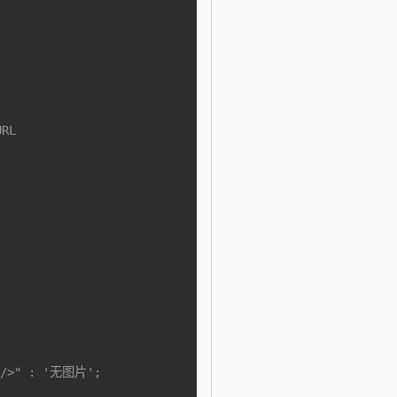
RL
' />" : '无图片';