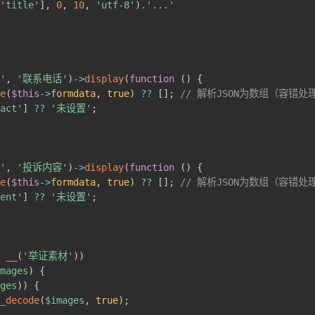
[
'title'
]
,
0
,
10
,
'utf-8'
)
.
'...'
t'
,
'联系电话'
)
->
display
(
function
(
)
{
de
(
$this
->
formdata
,
true
)
??
[
]
;
// 解析JSON为数组（容错处
tact'
]
??
'未设置'
;
t'
,
'投诉内容'
)
->
display
(
function
(
)
{
de
(
$this
->
formdata
,
true
)
??
[
]
;
// 解析JSON为数组（容错处
tent'
]
??
'未设置'
;
,
__
(
'举证素材'
)
)
images
)
{
ages
)
)
{
n_decode
(
$images
,
true
)
;