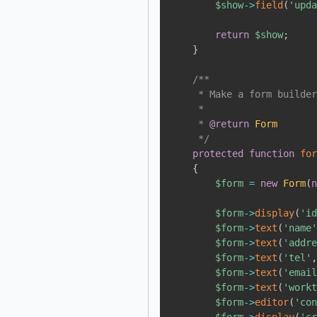
$show
->
field
(
'upd
return
$show
;
}
/**

     * Make a form builder
     *

     * 
@return
Form
     */
protected
function
fo
{
$form
=
new
Form
(
$form
->
display
(
'i
$form
->
text
(
'name
$form
->
text
(
'addr
$form
->
text
(
'tel'
$form
->
text
(
'emai
$form
->
text
(
'work
$form
->
editor
(
'co