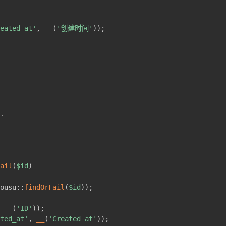
reated_at'
,
__
(
'创建时间'
)
)
;
.

tail
(
$id
)
Tousu
::
findOrFail
(
$id
)
)
;
,
__
(
'ID'
)
)
;
ated_at'
,
__
(
'Created at'
)
)
;