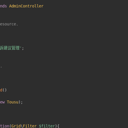
ends
AdminController
esource.

投诉建议管理'
;
.

id
(
)
new
Tousu
)
;
ction
(
Grid
\
Filter
$filter
)
{