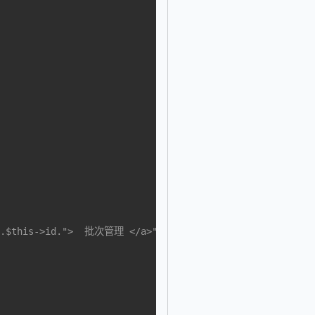
d=".$this->id.">  批次管理 </a>";