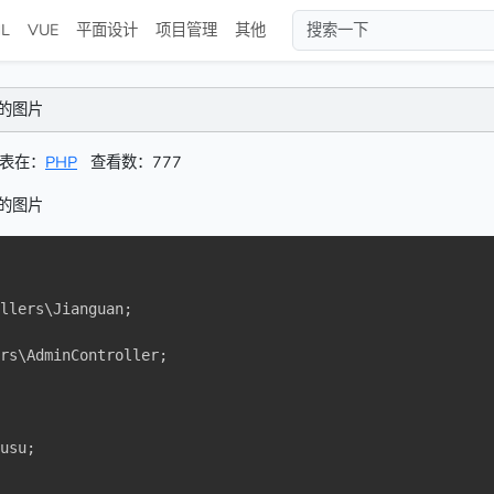
L
VUE
平面设计
项目管理
其他
格式的图片
表在：
PHP
查看数：777
格式的图片
ollers
\
Jianguan
;
ers
\
AdminController
;
ousu
;