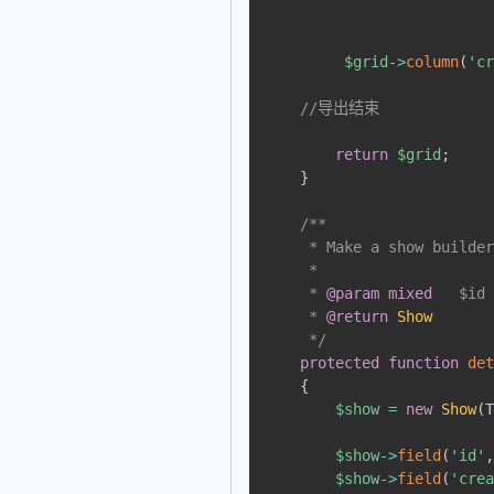
$grid
->
column
(
'c
//导出结束
return
$grid
;
}
/**

     * Make a show builder
     *

     * 
@param
mixed
$id
     * 
@return
Show
     */
protected
function
de
{
$show
=
new
Show
(
$show
->
field
(
'id'
$show
->
field
(
'cre