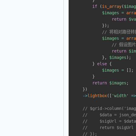
}
if
(
is_array
(
$ima
$images
=
arr
return
$v
}
)
;
// 将相对路径转
$images
=
arr
// 假设图片
return
$i
}
,
$images
)
;
}
else
{
$images
=
[
]
;
}
return
$images
;
}
)
->
lightbox
(
[
'width'
=
// $grid->column('ima
//     $data = json_d
//     $sigUrl = $dat
//     return $sigUrl
// });