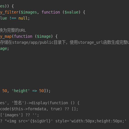
ges
)
)
{
ay_filter
(
$images
,
function
(
$value
)
{
alue
!==
null
;
换为完整的URL
ay_map
(
function
(
$image
)
{
存储在storage/app/public目录下，使用storage_url函数生成完整U
mage
;
>
50
,
'height'
=>
50
]
)
;
ges', '签名')->display(function () {
ecode($this->formdata, true) ?? [];
a['images'] ?? '';
 ? "<img src='{$sigUrl}' style='width:50px;height:50px;