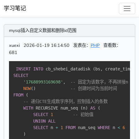
学习笔记
mysql插入自定义数据和删除id范围
xuexi
2026-01-19 16:14:50
发表在：
PHP
查看数：
681
INSERT
INTO
 cb_shebei_datadisk 
(
bs
,
 create_time
)
SELECT
'17688993169698'
,
-- 固定为该数字，不再拼接n
NOW
(
)
-- 创建时间为当前时间
FROM
(
-- 递归CTE生成数字序列，控制插入的条数
WITH
 RECURSIVE num_seq 
(
n
)
AS
(
SELECT
1
-- 初始值
UNION
ALL
SELECT
 n 
+
1
FROM
 num_seq 
WHERE
 n 
<
6
--
)