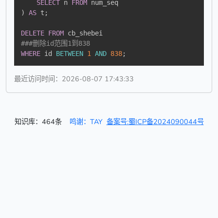
SELECT
 n 
FROM
)
AS
 t
;
DELETE
FROM
###删除id范围1到838
WHERE
 id 
BETWEEN
1
AND
838
;
最近访问时间：2026-08-07 17:43:33
知识库：464条
鸣谢：TAY
备案号:蜀ICP备2024090044号