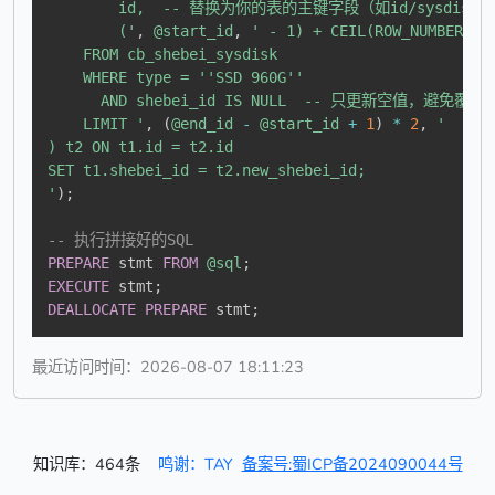
        id,  -- 替换为你的表的主键字段（如id/sysdisk_i
        ('
,
@start_id
,
' - 1) + CEIL(ROW_NUMBER() 
    FROM cb_shebei_sysdisk

    WHERE type = ''SSD 960G'' 

      AND shebei_id IS NULL  -- 只更新空值，避免覆盖
    LIMIT '
,
(
@end_id
-
@start_id
+
1
)
*
2
,
'  --
) t2 ON t1.id = t2.id

SET t1.shebei_id = t2.new_shebei_id;

'
)
;
-- 执行拼接好的SQL
PREPARE
 stmt 
FROM
@sql
;
EXECUTE
 stmt
;
DEALLOCATE
PREPARE
 stmt
;
最近访问时间：2026-08-07 18:11:23
知识库：464条
鸣谢：TAY
备案号:蜀ICP备2024090044号