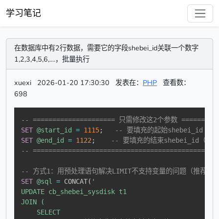
学习笔记
在数据库中有2行数据，需要它的字段shebei_id关联一个数字
1,2,3,4,5,6,....，批量执行
xuexi
2026-01-20 17:30:30
发表在：
PHP
查看数：
698
-- ===================== 只需修改这2个参数 ==========
SET
@start_id
=
1115
;
-- 要填充的起始shebei_id（比
SET
@end_id
=
1122
;
-- 要填充的结束shebei_id（比如
-- ===============================================
-- 方式1：用预处理语句解决LIMIT不支持变量的问题（推荐，适
SET
@sql
=
 CONCAT
(
'

UPDATE cb_shebei_sysdisk t1

JOIN (

    SELECT 
