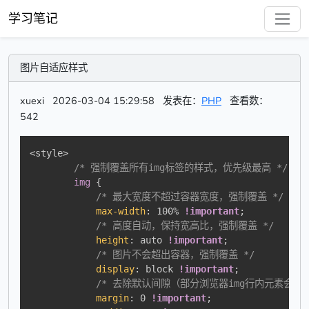
学习笔记
图片自适应样式
xuexi
2026-03-04 15:29:58
发表在：
PHP
查看数：
542
<style>

/* 强制覆盖所有img标签的样式，优先级最高 */
img
{
/* 最大宽度不超过容器宽度，强制覆盖 */
max-width
:
 100% 
!important
;
/* 高度自动，保持宽高比，强制覆盖 */
height
:
 auto 
!important
;
/* 图片不会超出容器，强制覆盖 */
display
:
 block 
!important
;
/* 去除默认间隙（部分浏览器img行内元素会有默
margin
:
 0 
!important
;