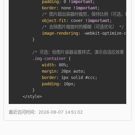
padding
:
 0 
!important
;
border
:
 none 
!important
;
/* 图片超出容器时裁剪，保持比例（可选，根据需
object-fit
:
 cover 
!important
;
/* 去除图片缩放时的模糊（可选优化） */
image-rendering
:
 -webkit-optimize-cont
}
/* 可选：给图片容器设置样式，演示自适应效果 */
.img-container
{
width
:
 80%
;
margin
:
 20px auto
;
border
:
 1px solid #ccc
;
padding
:
 10px
;
}
    </style>
最近访问时间：2026-08-07 14:51:02