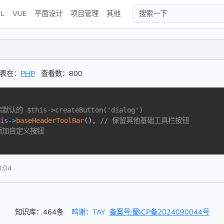
L
VUE
平面设计
项目管理
其他
表在：
PHP
查看数：800
默认的 $this->createButton('dialog')
his
->
baseHeaderToolBar
(
)
,
// 保留其他基础工具栏按钮
可添加自定义按钮
:04
知识库：464条
鸣谢：TAY
备案号:蜀ICP备2024090044号