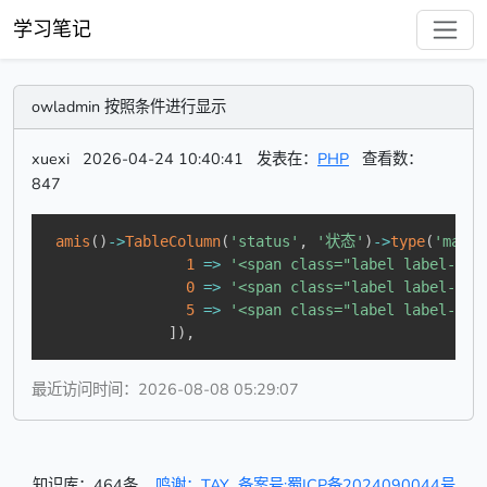
学习笔记
owladmin 按照条件进行显示
xuexi
2026-04-24 10:40:41
发表在：
PHP
查看数：
847
amis
(
)
->
TableColumn
(
'status'
,
'状态'
)
->
type
(
'mappi
1
=>
'<span class="label label-su
0
=>
'<span class="label label-de
5
=>
'<span class="label label-de
]
)
,
最近访问时间：2026-08-08 05:29:07
知识库：464条
鸣谢：TAY
备案号:蜀ICP备2024090044号