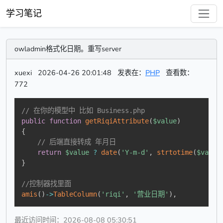
学习笔记
owladmin格式化日期。重写server
xuexi
2026-04-26 20:01:48
发表在：
PHP
查看数：
772
// 在你的模型中 比如 Business.php
public
function
getRiqiAttribute
(
$value
)
{
// 后端直接转成 年月日
return
$value
?
date
(
'Y-m-d'
,
strtotime
(
$value
}
//控制器找里面
amis
(
)
->
TableColumn
(
'riqi'
,
'营业日期'
)
,
最近访问时间：2026-08-08 05:30:51