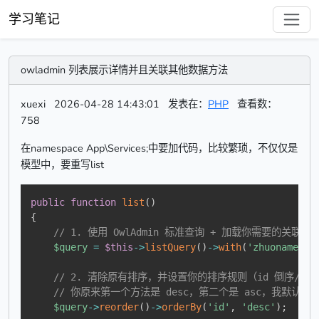
学习笔记
owladmin 列表展示详情并且关联其他数据方法
xuexi
2026-04-28 14:43:01
发表在：
PHP
查看数：
758
在namespace App\Services;中要加代码，比较繁琐，不仅仅是
模型中，要重写list
public
function
list
(
)
{
// 1. 使用 OwlAdmin 标准查询 + 加载你需要的关联表
$query
=
$this
->
listQuery
(
)
->
with
(
'zhuonamegl'
// 2. 清除原有排序，并设置你的排序规则（id 倒序/正
// 你原来第一个方法是 desc，第二个是 asc，我默认用 
$query
->
reorder
(
)
->
orderBy
(
'id'
,
'desc'
)
;