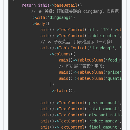
return
$this
->
baseDetail
(
)
// 🔥 关键：预加载关联的 dingdangl 表数据
->
with
(
'dingdangl'
)
->
body
(
[
amis
(
)
->
TextControl
(
'id'
,
'ID'
)
->
stati
amis
(
)
->
TextControl
(
'table_number'
,
'
// 🔥 子表菜品：用表格展示（一对多）
amis
(
)
->
TableControl
(
'dingdangl'
,
'菜品
->
columns
(
[
amis
(
)
->
TableColumn
(
'food_name
// 可扩展子表其他字段：
amis
(
)
->
TableColumn
(
'price'
,
'
amis
(
)
->
TableColumn
(
'quantity'
]
)
->
static
(
)
,
amis
(
)
->
TextControl
(
'person_count'
,
'
amis
(
)
->
TextControl
(
'total_amount'
,
'
amis
(
)
->
TextControl
(
'discount_ratio'
,
amis
(
)
->
TextControl
(
'reduce_money'
,
'
amis
(
)
->
TextControl
(
'final_amount'
,
'