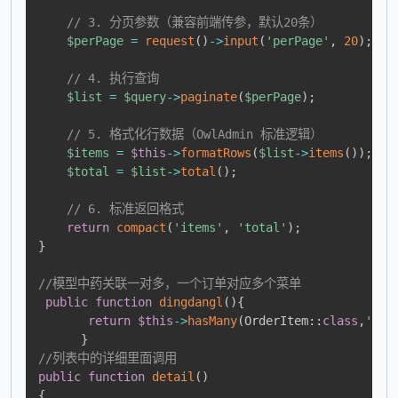
// 3. 分页参数（兼容前端传参，默认20条）
$perPage
=
request
(
)
->
input
(
'perPage'
,
20
)
;
// 4. 执行查询
$list
=
$query
->
paginate
(
$perPage
)
;
// 5. 格式化行数据（OwlAdmin 标准逻辑）
$items
=
$this
->
formatRows
(
$list
->
items
(
)
)
;
$total
=
$list
->
total
(
)
;
// 6. 标准返回格式
return
compact
(
'items'
,
'total'
)
;
}
//模型中药关联一对多，一个订单对应多个菜单
public
function
dingdangl
(
)
{
return
$this
->
hasMany
(
OrderItem
::
class
,
'ord
}
//列表中的详细里面调用
public
function
detail
(
)
{