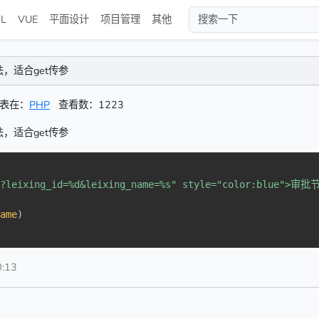
L
VUE
平面设计
项目管理
其他
，适合get传参
表在：
PHP
查看数：1223
，适合get传参
g?leixing_id=%d&leixing_name=%s" style="color:blue">审批
name
)
:13