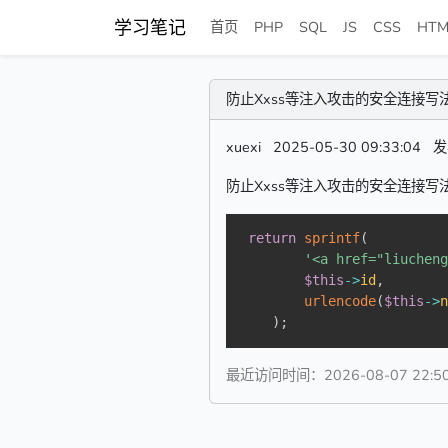
学习笔记
首页
PHP
SQL
JS
CSS
HTM
防止Xxss等注入攻击的安全连接写法
xuexi
2025-05-30 09:33:04
发
防止Xxss等注入攻击的安全连接写法
return
sprintf
(
'<a href="liuchen
$this
->
id
,
urlencode
(
$this
->
)
;
最近访问时间：2026-08-07 22:50