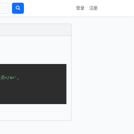
登录
注册
节点</a>'
,